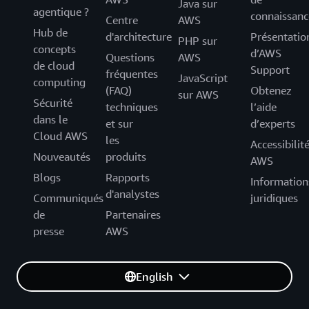
Java sur
agentique ?
connaissanc
Centre
AWS
Hub de
d'architecture
Présentatio
PHP sur
concepts
d’AWS
Questions
AWS
de cloud
Support
fréquentes
JavaScript
computing
(FAQ)
Obtenez
sur AWS
Sécurité
techniques
l’aide
dans le
et sur
d’experts
Cloud AWS
les
Accessibilit
Nouveautés
produits
AWS
Blogs
Rapports
Information
d'analystes
Communiqués
juridiques
de
Partenaires
presse
AWS
English