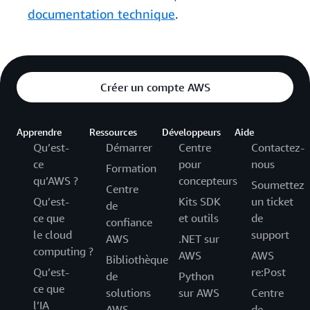
documentation technique
.
Créer un compte AWS
Apprendre
Ressources
Développeurs
Aide
Qu’est-
Démarrer
Centre
Contactez-
ce
pour
nous
Formation
qu’AWS ?
concepteurs
Soumettez
Centre
Qu’est-
Kits SDK
un ticket
de
ce que
et outils
de
confiance
le cloud
support
AWS
.NET sur
computing ?
AWS
AWS
Bibliothèque
Qu’est-
re:Post
de
Python
ce que
solutions
sur AWS
Centre
l’IA
AWS
de