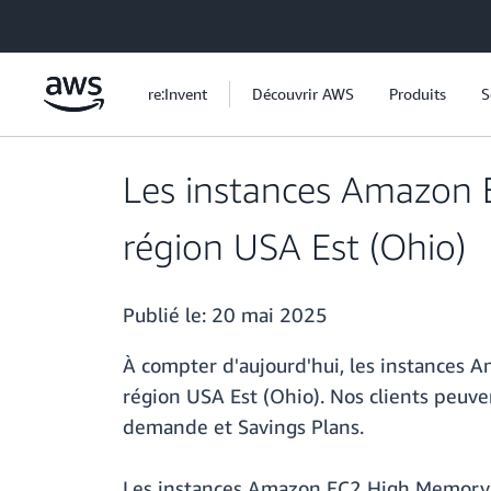
Passer au contenu principal
re:Invent
Découvrir AWS
Produits
S
Les instances Amazon 
région USA Est (Ohio)
Publié le:
20 mai 2025
À compter d'aujourd'hui, les instances
région USA Est (Ohio). Nos clients peuve
demande et Savings Plans.
Les instances Amazon EC2 High Memory s