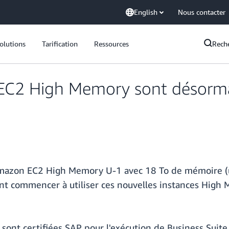
English
Nous contacter
olutions
Tarification
Ressources
Rech
EC2 High Memory sont désormai
 Amazon EC2 High Memory U-1 avec 18 To de mémoire (u
nt commencer à utiliser ces nouvelles instances High M
ont certifiées SAP pour l'exécution de Business Sui