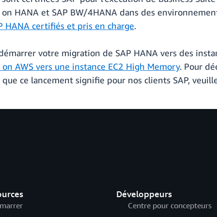
 on HANA et SAP BW/4HANA dans des environnements d
P HANA certifiés et pris en charge
.
e démarrer votre migration de SAP HANA vers des inst
 on AWS vers une instance EC2 High Memory
. Pour dé
que ce lancement signifie pour nos clients SAP, veuille
ources
Développeurs
marrer
Centre pour concepteurs