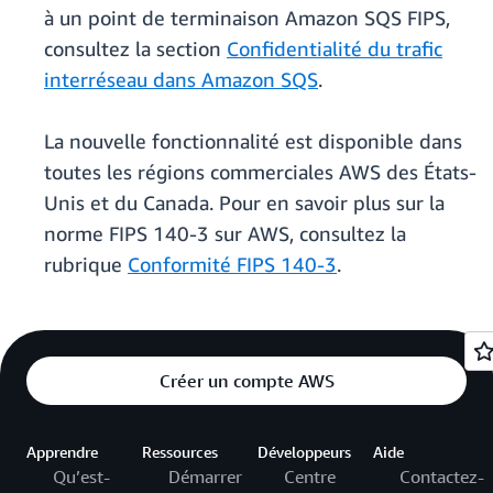
à un point de terminaison Amazon SQS FIPS,
consultez la section
Confidentialité du trafic
interréseau dans Amazon SQS
.
La nouvelle fonctionnalité est disponible dans
toutes les régions commerciales AWS des États-
Unis et du Canada. Pour en savoir plus sur la
norme FIPS 140-3 sur AWS, consultez la
rubrique
Conformité FIPS 140-3
.
Créer un compte AWS
Apprendre
Ressources
Développeurs
Aide
Qu’est-
Démarrer
Centre
Contactez-