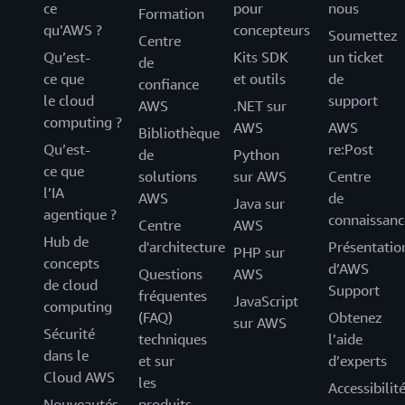
ce
pour
nous
Formation
qu’AWS ?
concepteurs
Soumettez
Centre
Qu’est-
Kits SDK
un ticket
de
ce que
et outils
de
confiance
le cloud
support
AWS
.NET sur
computing ?
AWS
AWS
Bibliothèque
Qu’est-
re:Post
de
Python
ce que
solutions
sur AWS
Centre
l’IA
AWS
de
Java sur
agentique ?
connaissanc
Centre
AWS
Hub de
d'architecture
Présentatio
PHP sur
concepts
d’AWS
Questions
AWS
de cloud
Support
fréquentes
JavaScript
computing
(FAQ)
Obtenez
sur AWS
Sécurité
techniques
l’aide
dans le
et sur
d’experts
Cloud AWS
les
Accessibilit
Nouveautés
produits