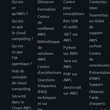
Qu’est-
Démarrer
Centre
Contactez-
ce
pour
nous
Formation
qu’AWS ?
concepteurs
Soumettez
Centre
Qu’est-
Kits SDK
un ticket
de
ce que
et outils
de
confiance
le cloud
support
AWS
.NET sur
computing ?
AWS
AWS
Bibliothèque
Qu’est-
re:Post
de
Python
ce que
solutions
sur AWS
Centre
l’IA
AWS
de
Java sur
agentique ?
connaissanc
Centre
AWS
Hub de
d'architecture
Présentatio
PHP sur
concepts
d’AWS
Questions
AWS
de cloud
Support
fréquentes
JavaScript
computing
(FAQ)
Obtenez
sur AWS
Sécurité
techniques
l’aide
dans le
et sur
d’experts
Cloud AWS
les