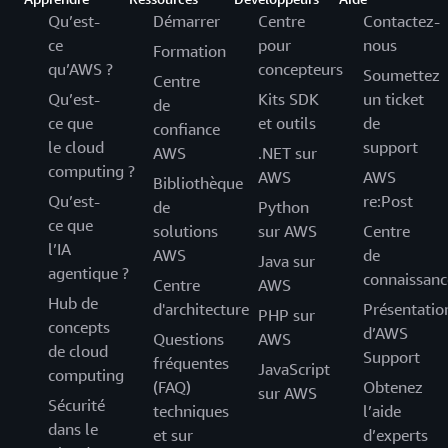
Qu’est-
Démarrer
Centre
Contactez-
ce
pour
nous
Formation
qu’AWS ?
concepteurs
Soumettez
Centre
Qu’est-
Kits SDK
un ticket
de
ce que
et outils
de
confiance
le cloud
support
AWS
.NET sur
computing ?
AWS
AWS
Bibliothèque
Qu’est-
re:Post
de
Python
ce que
solutions
sur AWS
Centre
l’IA
AWS
de
Java sur
agentique ?
connaissanc
Centre
AWS
Hub de
d'architecture
Présentatio
PHP sur
concepts
d’AWS
Questions
AWS
de cloud
Support
fréquentes
JavaScript
computing
(FAQ)
Obtenez
sur AWS
Sécurité
techniques
l’aide
dans le
et sur
d’experts