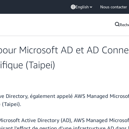
English
Nous contacter
Rech
pour Microsoft AD et AD Connec
fique (Taipei)
tive Directory, également appelé AWS Managed Microso
 (Taipei).
Microsoft Active Directory (AD), AWS Managed Microso
isant l'effort de gestion d'une infrastructure AD dans 