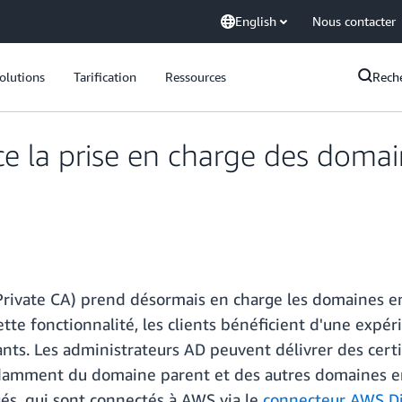
English
Nous contacter
olutions
Tarification
Ressources
Rech
 la prise en charge des domai
rivate CA) prend désormais en charge les domaines enf
cette fonctionnalité, les clients bénéficient d'une exp
ts. Les administrateurs AD peuvent délivrer des certifi
amment du domaine parent et des autres domaines enf
és, qui sont connectés à AWS via le
connecteur AWS Di