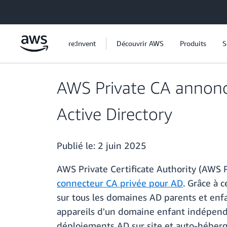
Passer au contenu principal
re:Invent
Découvrir AWS
Produits
S
AWS Private CA annonce
Active Directory
Publié le:
2 juin 2025
AWS Private Certificate Authority (AWS P
connecteur CA privée pour AD
. Grâce à 
sur tous les domaines AD parents et enfan
appareils d'un domaine enfant indépend
déploiements AD sur site et auto-héberg