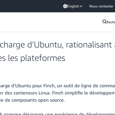
English
Nous contacter
Rech
 charge d’Ubuntu, rationalisant
es les plateformes
harge d’Ubuntu pour Finch, un outil de ligne de comm
er des conteneurs Linux. Finch simplifie le développe
née de composants open source.
nch propose désormais une expérience de développemen