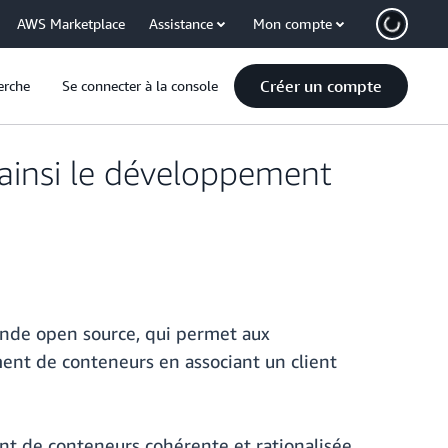
AWS Marketplace
Assistance
Mon compte
Créer un compte
erche
Se connecter à la console
 ainsi le développement
ande open source, qui permet aux
ment de conteneurs en associant un client
t de conteneurs cohérente et rationalisée