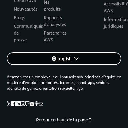
Cloud AWS
les
Accessibilit
Nouveautés
produits
AWS
Blogs
Rapports
Information
d'analystes
Communiqués
juridiques
de
Partenaires
presse
AWS
English
Amazon est un employeur qui souscrit aux principes d’équité en
matière d’emploi : minorités, femmes, handicaps, seniors,
identité de genre, orientation sexuelle, âge.
Retour en haut de la page