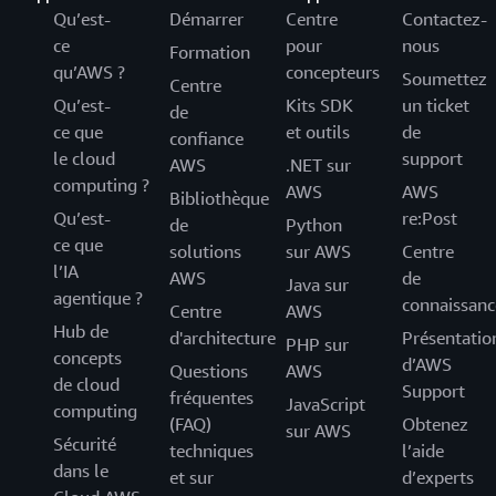
Qu’est-
Démarrer
Centre
Contactez-
ce
pour
nous
Formation
qu’AWS ?
concepteurs
Soumettez
Centre
Qu’est-
Kits SDK
un ticket
de
ce que
et outils
de
confiance
le cloud
support
AWS
.NET sur
computing ?
AWS
AWS
Bibliothèque
Qu’est-
re:Post
de
Python
ce que
solutions
sur AWS
Centre
l’IA
AWS
de
Java sur
agentique ?
connaissanc
Centre
AWS
Hub de
d'architecture
Présentatio
PHP sur
concepts
d’AWS
Questions
AWS
de cloud
Support
fréquentes
JavaScript
computing
(FAQ)
Obtenez
sur AWS
Sécurité
techniques
l’aide
dans le
et sur
d’experts