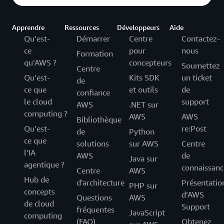
Apprendre
Ressources
Développeurs
Aide
Qu’est-
Démarrer
Centre
Contactez-
ce
pour
nous
Formation
qu’AWS ?
concepteurs
Soumettez
Centre
Qu’est-
Kits SDK
un ticket
de
ce que
et outils
de
confiance
le cloud
support
AWS
.NET sur
computing ?
AWS
AWS
Bibliothèque
Qu’est-
re:Post
de
Python
ce que
solutions
sur AWS
Centre
l’IA
AWS
de
Java sur
agentique ?
connaissanc
Centre
AWS
Hub de
d'architecture
Présentatio
PHP sur
concepts
d’AWS
Questions
AWS
de cloud
Support
fréquentes
JavaScript
computing
(FAQ)
Obtenez