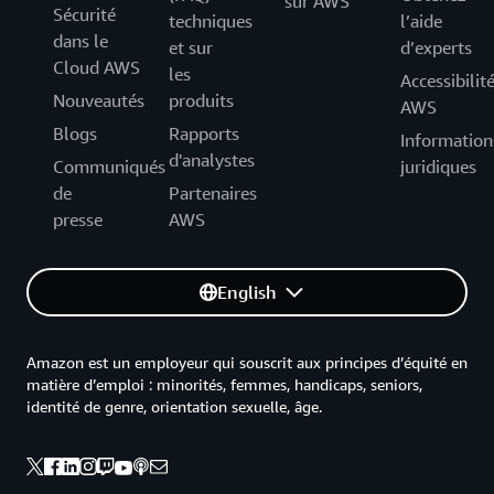
sur AWS
Sécurité
techniques
l’aide
dans le
et sur
d’experts
Cloud AWS
les
Accessibilit
Nouveautés
produits
AWS
Blogs
Rapports
Information
d'analystes
Communiqués
juridiques
de
Partenaires
presse
AWS
English
Amazon est un employeur qui souscrit aux principes d’équité en
matière d’emploi : minorités, femmes, handicaps, seniors,
identité de genre, orientation sexuelle, âge.