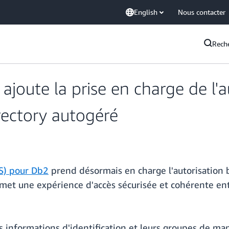
English
Nous contacter
Rech
oute la prise en charge de l'au
rectory autogéré
S) pour Db2
prend désormais en charge l'autorisation b
rmet une expérience d'accès sécurisée et cohérente entr
s informations d'identification et leurs groupes de man