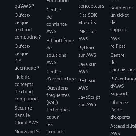
Formation
qu’AWS ?
concepteurs
Soumettez
Centre
Qu’est-
Kits SDK
un ticket
de
ce que
et outils
de
confiance
le cloud
support
AWS
.NET sur
computing ?
AWS
AWS
Bibliothèque
Qu’est-
re:Post
de
Python
ce que
solutions
sur AWS
Centre
l’IA
AWS
de
Java sur
agentique ?
connaissanc
Centre
AWS
Hub de
d'architecture
Présentatio
PHP sur
concepts
d’AWS
Questions
AWS
de cloud
Support
fréquentes
JavaScript
computing
(FAQ)
Obtenez
sur AWS
Sécurité
techniques
l’aide
dans le
et sur
d’experts
Cloud AWS
les
Accessibilit
Nouveautés
produits
AWS