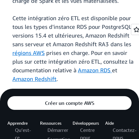
charge de Spark et les vues matérialisées.
Cette intégration zéro ETL est disponible pour
tous les types d'instance RDS pour PostgreSQL
versions 15.4 et ultérieures, Amazon Redshift
sans serveur et Amazon Redshift RA3 dans les
régions AWS
prises en charge. Pour en savoir
plus sur cette intégration zéro ETL, consultez la
documentation relative à
Amazon RDS
et
Amazon Redshift
.
Créer un compte AWS
Apprendre
Ressources
Développeurs
Aide
Qu’est-
Démarrer
Centre
Contactez-
ce
pour
nous