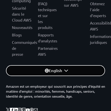
computing
(FAQ)
Obtenez
sur AWS
Sécurité
techniques
l’aide
dans le
et sur
d’experts
Cloud AWS
les
Accessibilit
Nouveautés
produits
AWS
Blogs
Rapports
Information
d'analystes
Communiqués
juridiques
de
Partenaires
presse
AWS
English
Amazon est un employeur qui souscrit aux principes d’équité en
matière d’emploi : minorités, femmes, handicaps, seniors,
identité de genre, orientation sexuelle, âge.