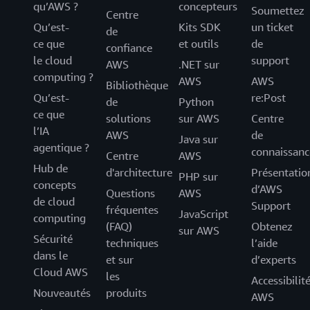
qu’AWS ?
concepteurs
Soumettez
Centre
Qu’est-
Kits SDK
un ticket
de
ce que
et outils
de
confiance
le cloud
support
AWS
.NET sur
computing ?
AWS
AWS
Bibliothèque
Qu’est-
re:Post
de
Python
ce que
solutions
sur AWS
Centre
l’IA
AWS
de
Java sur
agentique ?
connaissanc
Centre
AWS
Hub de
d'architecture
Présentatio
PHP sur
concepts
d’AWS
Questions
AWS
de cloud
Support
fréquentes
JavaScript
computing
(FAQ)
Obtenez
sur AWS
Sécurité
techniques
l’aide
dans le
et sur
d’experts
Cloud AWS
les
Accessibilit
Nouveautés
produits
AWS