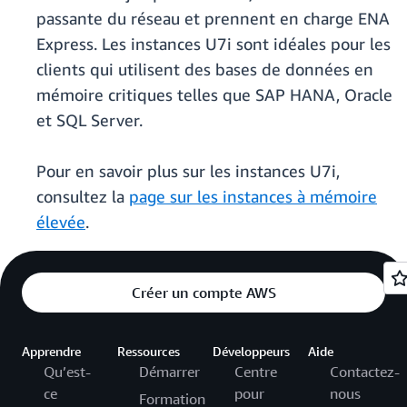
passante du réseau et prennent en charge ENA
Express. Les instances U7i sont idéales pour les
clients qui utilisent des bases de données en
mémoire critiques telles que SAP HANA, Oracle
et SQL Server.
Pour en savoir plus sur les instances U7i,
consultez la
page sur les instances à mémoire
élevée
.
Créer un compte AWS
Apprendre
Ressources
Développeurs
Aide
Qu’est-
Démarrer
Centre
Contactez-
ce
pour
nous
Formation