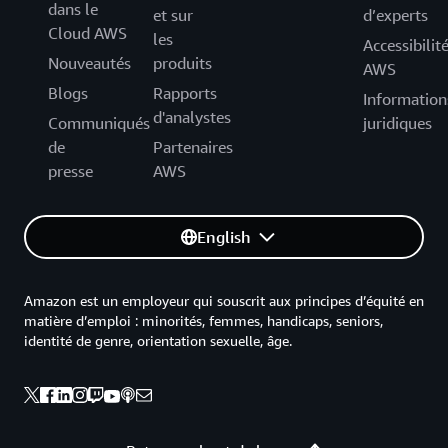
dans le
et sur
d’experts
Cloud AWS
les
Accessibilit
Nouveautés
produits
AWS
Blogs
Rapports
Information
d'analystes
Communiqués
juridiques
de
Partenaires
presse
AWS
English
Amazon est un employeur qui souscrit aux principes d’équité en
matière d’emploi : minorités, femmes, handicaps, seniors,
identité de genre, orientation sexuelle, âge.