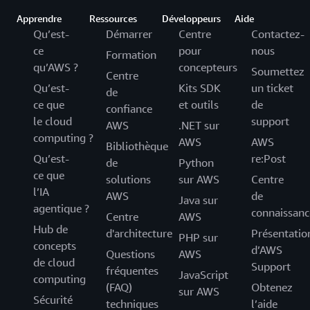
Apprendre
Ressources
Développeurs
Aide
Qu’est-
Démarrer
Centre
Contactez-
ce
pour
nous
Formation
qu’AWS ?
concepteurs
Soumettez
Centre
Qu’est-
Kits SDK
un ticket
de
ce que
et outils
de
confiance
le cloud
support
AWS
.NET sur
computing ?
AWS
AWS
Bibliothèque
Qu’est-
re:Post
de
Python
ce que
solutions
sur AWS
Centre
l’IA
AWS
de
Java sur
agentique ?
connaissanc
Centre
AWS
Hub de
d'architecture
Présentatio
PHP sur
concepts
d’AWS
Questions
AWS
de cloud
Support
fréquentes
JavaScript
computing
(FAQ)
Obtenez
sur AWS
Sécurité
techniques
l’aide