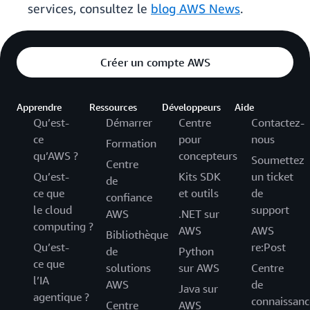
services, consultez le
blog AWS News
.
Créer un compte AWS
Apprendre
Ressources
Développeurs
Aide
Qu’est-
Démarrer
Centre
Contactez-
ce
pour
nous
Formation
qu’AWS ?
concepteurs
Soumettez
Centre
Qu’est-
Kits SDK
un ticket
de
ce que
et outils
de
confiance
le cloud
support
AWS
.NET sur
computing ?
AWS
AWS
Bibliothèque
Qu’est-
re:Post
de
Python
ce que
solutions
sur AWS
Centre
l’IA
AWS
de
Java sur
agentique ?
connaissanc
Centre
AWS