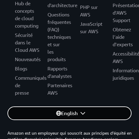
Hub de
d'architecture
Présentatio
PHP sur
concepts
d’AWS
Questions
AWS
de cloud
Support
fréquentes
JavaScript
computing
(FAQ)
Obtenez
sur AWS
Sécurité
techniques
l’aide
dans le
et sur
d’experts
Cloud AWS
les
Accessibilit
Nouveautés
produits
AWS
Blogs
Rapports
Information
d'analystes
Communiqués
juridiques
de
Partenaires
presse
AWS
English
Amazon est un employeur qui souscrit aux principes d’équité en