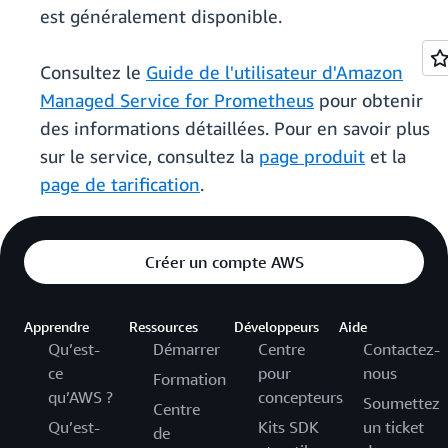
est généralement disponible.
Consultez le
Guide de l'utilisateur d'Amazon
Managed Service for Prometheus
pour obtenir
des informations détaillées. Pour en savoir plus
sur le service, consultez la
page produit
et la
page de tarification
.
Créer un compte AWS
Apprendre
Ressources
Développeurs
Aide
Qu’est-
Démarrer
Centre
Contactez-
ce
pour
nous
Formation
qu’AWS ?
concepteurs
Soumettez
Centre
Qu’est-
Kits SDK
un ticket
de