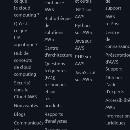
ce que
et outils
de
confiance
le cloud
support
AWS
.NET sur
computing ?
AWS
AWS
Bibliothèque
Qu’est-
re:Post
de
Python
ce que
solutions
sur AWS
Centre
l’IA
AWS
de
Java sur
agentique ?
connaissanc
Centre
AWS
Hub de
d'architecture
Présentatio
PHP sur
concepts
d’AWS
Questions
AWS
de cloud
Support
fréquentes
JavaScript
computing
(FAQ)
Obtenez
sur AWS
Sécurité
techniques
l’aide
dans le
et sur
d’experts
Cloud AWS
les
Accessibilit
Nouveautés
produits
AWS
Blogs
Rapports
Information
d'analystes
Communiqués
juridiques
de
Partenaires