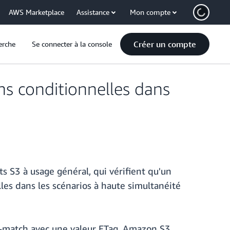
AWS Marketplace
Assistance
Mon compte
Créer un compte
erche
Se connecter à la console
s conditionnelles dans
 S3 à usage général, qui vérifient qu'un
les dans les scénarios à haute simultanéité
if-match avec une valeur ETag. Amazon S3