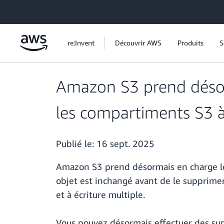
Passer au contenu principal
re:Invent
Découvrir AWS
Produits
S
Amazon S3 prend désor
les compartiments S3 
Publié le:
16 sept. 2025
Amazon S3 prend désormais en charge les
objet est inchangé avant de le supprimer
et à écriture multiple.
Vous pouvez désormais effectuer des sup