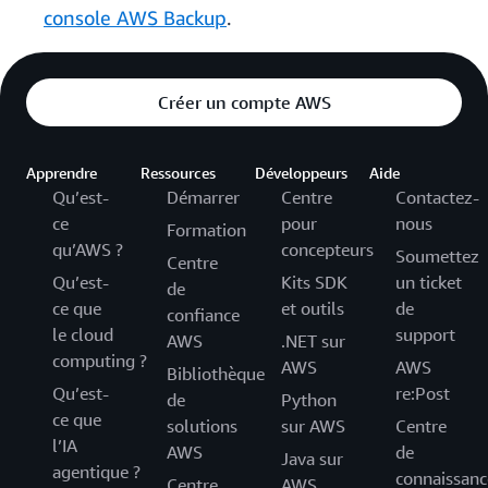
console AWS Backup
.
Créer un compte AWS
Apprendre
Ressources
Développeurs
Aide
Qu’est-
Démarrer
Centre
Contactez-
ce
pour
nous
Formation
qu’AWS ?
concepteurs
Soumettez
Centre
Qu’est-
Kits SDK
un ticket
de
ce que
et outils
de
confiance
le cloud
support
AWS
.NET sur
computing ?
AWS
AWS
Bibliothèque
Qu’est-
re:Post
de
Python
ce que
solutions
sur AWS
Centre
l’IA
AWS
de
Java sur
agentique ?
connaissanc
Centre
AWS