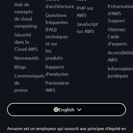
Hub de
d'architecture
Présentatio
PHP sur
concepts
d’AWS
Questions
AWS
de cloud
Support
fréquentes
JavaScript
computing
(FAQ)
Obtenez
sur AWS
Sécurité
techniques
l’aide
dans le
et sur
d’experts
Cloud AWS
les
Accessibilit
Nouveautés
produits
AWS
Blogs
Rapports
Information
d'analystes
Communiqués
juridiques
de
Partenaires
presse
AWS
English
Amazon est un employeur qui souscrit aux principes d’équité en