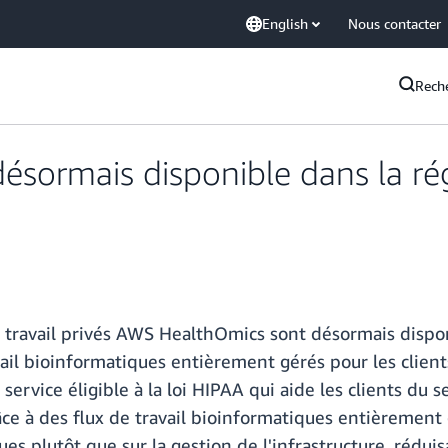
English
Nous contacter
Rech
sormais disponible dans la rég
travail privés AWS HealthOmics sont désormais disponi
ravail bioinformatiques entièrement gérés pour les clien
service éligible à la loi HIPAA qui aide les clients du s
râce à des flux de travail bioinformatiques entièremen
es plutôt que sur la gestion de l'infrastructure, réduisa