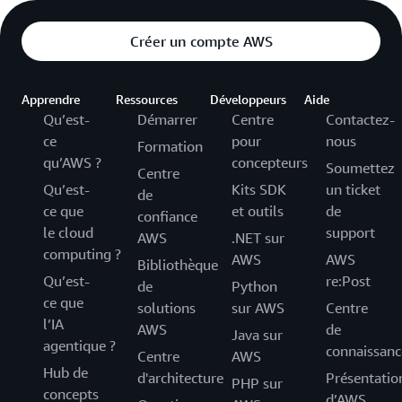
Créer un compte AWS
Apprendre
Ressources
Développeurs
Aide
Qu’est-
Démarrer
Centre
Contactez-
ce
pour
nous
Formation
qu’AWS ?
concepteurs
Soumettez
Centre
Qu’est-
Kits SDK
un ticket
de
ce que
et outils
de
confiance
le cloud
support
AWS
.NET sur
computing ?
AWS
AWS
Bibliothèque
Qu’est-
re:Post
de
Python
ce que
solutions
sur AWS
Centre
l’IA
AWS
de
Java sur
agentique ?
connaissanc
Centre
AWS
Hub de
d'architecture
Présentatio
PHP sur
concepts
d’AWS