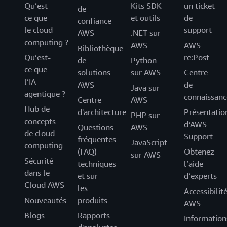
Qu’est-
Kits SDK
un ticket
de
ce que
et outils
de
confiance
le cloud
support
AWS
.NET sur
computing ?
AWS
AWS
Bibliothèque
Qu’est-
re:Post
de
Python
ce que
solutions
sur AWS
Centre
l’IA
AWS
de
Java sur
agentique ?
connaissanc
Centre
AWS
Hub de
d'architecture
Présentatio
PHP sur
concepts
d’AWS
Questions
AWS
de cloud
Support
fréquentes
JavaScript
computing
(FAQ)
Obtenez
sur AWS
Sécurité
techniques
l’aide
dans le
et sur
d’experts
Cloud AWS
les
Accessibilit
Nouveautés
produits
AWS
Blogs
Rapports
Information