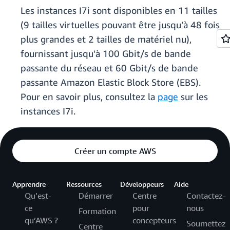
Les instances I7i sont disponibles en 11 tailles
(9 tailles virtuelles pouvant être jusqu’à 48 fois
plus grandes et 2 tailles de matériel nu),
fournissant jusqu'à 100 Gbit/s de bande
passante du réseau et 60 Gbit/s de bande
passante Amazon Elastic Block Store (EBS).
Pour en savoir plus, consultez la
page
sur les
instances I7i.
Créer un compte AWS
Apprendre
Ressources
Développeurs
Aide
Qu’est-
Démarrer
Centre
Contactez-
ce
pour
nous
Formation
qu’AWS ?
concepteurs
Soumettez
Centre