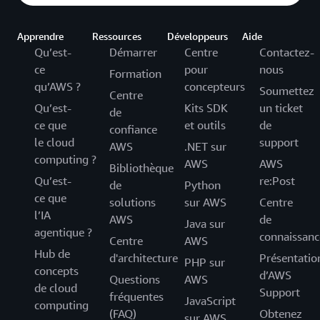
Apprendre
Ressources
Développeurs
Aide
Qu’est-
Démarrer
Centre
Contactez-
ce
pour
nous
Formation
qu’AWS ?
concepteurs
Soumettez
Centre
Qu’est-
Kits SDK
un ticket
de
ce que
et outils
de
confiance
le cloud
support
AWS
.NET sur
computing ?
AWS
AWS
Bibliothèque
Qu’est-
re:Post
de
Python
ce que
solutions
sur AWS
Centre
l’IA
AWS
de
Java sur
agentique ?
connaissanc
Centre
AWS
Hub de
d'architecture
Présentatio
PHP sur
concepts
d’AWS
Questions
AWS
de cloud
Support
fréquentes
JavaScript
computing
(FAQ)
Obtenez
sur AWS