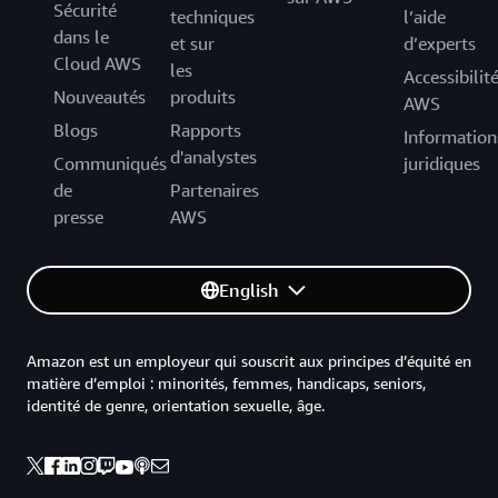
Sécurité
techniques
l’aide
dans le
et sur
d’experts
Cloud AWS
les
Accessibilit
Nouveautés
produits
AWS
Blogs
Rapports
Information
d'analystes
Communiqués
juridiques
de
Partenaires
presse
AWS
English
Amazon est un employeur qui souscrit aux principes d’équité en
matière d’emploi : minorités, femmes, handicaps, seniors,
identité de genre, orientation sexuelle, âge.