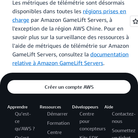
Les métriques de télémétrie sont désormais
disponibles dans toutes les
régions prises en
charge
par Amazon GameLift Servers, à
l'exception de la région AWS Chine. Pour en
savoir plus sur la surveillance des ressources à
l'aide de métriques de télémétrie sur Amazon
GameLift Servers, consultez la
documentation
relative à Amazon GameLift Servers
.
Créer un compte AWS
Apprendre
Ressources
Développeurs
Aide
Qu’est-
Démarrer
Centre
Contactez-
ce
pour
nous
Formation
qu’AWS ?
concepteurs
Soumettez
Centre
Qu’est-
Kits SDK
un ticket