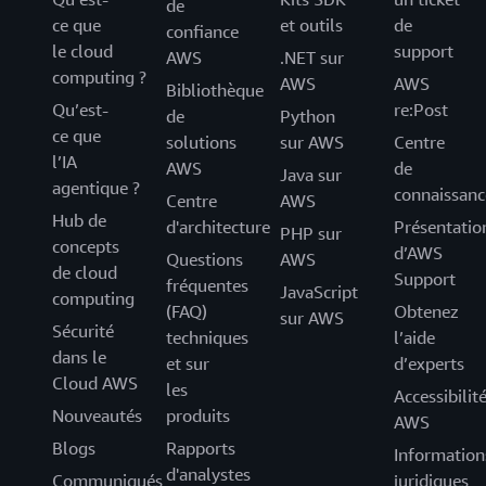
de
ce que
et outils
de
confiance
le cloud
support
AWS
.NET sur
computing ?
AWS
AWS
Bibliothèque
Qu’est-
re:Post
de
Python
ce que
solutions
sur AWS
Centre
l’IA
AWS
de
Java sur
agentique ?
connaissanc
Centre
AWS
Hub de
d'architecture
Présentatio
PHP sur
concepts
d’AWS
Questions
AWS
de cloud
Support
fréquentes
JavaScript
computing
(FAQ)
Obtenez
sur AWS
Sécurité
techniques
l’aide
dans le
et sur
d’experts
Cloud AWS
les
Accessibilit
Nouveautés
produits
AWS
Blogs
Rapports
Information
d'analystes
Communiqués
juridiques