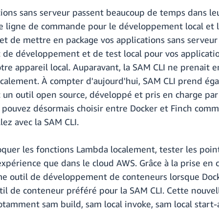
ations sans serveur passent beaucoup de temps dans 
de ligne de commande pour le développement local et le 
et de mettre en package vos applications sans serveur 
de développement et de test local pour vos applications
tre appareil local. Auparavant, la SAM CLI ne prenait e
calement. À compter d'aujourd'hui, SAM CLI prend éga
 un outil open source, développé et pris en charge p
s pouvez désormais choisir entre Docker et Finch comm
lez avec la SAM CLI.
oquer les fonctions Lambda localement, tester les poi
xpérience que dans le cloud AWS. Grâce à la prise en ch
outil de développement de conteneurs lorsque Docke
l de conteneur préféré pour la SAM CLI. Cette nouvell
amment sam build, sam local invoke, sam local start-a