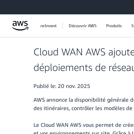
Passer au contenu principal
re:Invent
Découvrir AWS
Produits
S
Cloud WAN AWS ajoute R
déploiements de réseau
Publié le:
20 nov. 2025
AWS annonce la disponibilité générale de
des itinéraires, contrôler les modèles d
Le Cloud WAN AWS vous permet de créer, 
et vos environnements sur site. Grâce à 