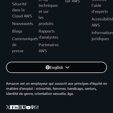
sur AWS
Sécurité
techniques
l’aide
dans le
et sur
d’experts
Cloud AWS
les
Accessibilit
Nouveautés
produits
AWS
Blogs
Rapports
Information
d'analystes
Communiqués
juridiques
de
Partenaires
presse
AWS
English
Amazon est un employeur qui souscrit aux principes d’équité en
matière d’emploi : minorités, femmes, handicaps, seniors,
identité de genre, orientation sexuelle, âge.