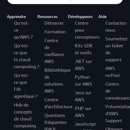
Apprendre
Ressources
Développeurs
Aide
Qu’est-
Démarrer
Centre
Contactez-
ce
pour
nous
Formation
qu’AWS ?
concepteurs
Soumettez
Centre
Qu’est-
Kits SDK
un ticket
de
ce que
et outils
de
confiance
le cloud
support
AWS
.NET sur
computing ?
AWS
AWS
Bibliothèque
Qu’est-
re:Post
de
Python
ce que
solutions
sur AWS
Centre
l’IA
AWS
de
Java sur
agentique ?
connaissanc
Centre
AWS
Hub de
d'architecture
Présentatio
PHP sur
concepts
d’AWS
Questions
AWS
de cloud
Support
fréquentes
JavaScript
computing
(FAQ)
Obtenez