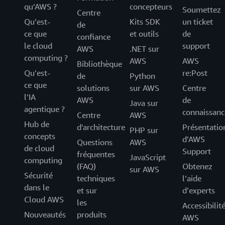
qu’AWS ?
concepteurs
Soumettez
Centre
Qu’est-
Kits SDK
un ticket
de
ce que
et outils
de
confiance
le cloud
support
AWS
.NET sur
computing ?
AWS
AWS
Bibliothèque
Qu’est-
re:Post
de
Python
ce que
solutions
sur AWS
Centre
l’IA
AWS
de
Java sur
agentique ?
connaissanc
Centre
AWS
Hub de
d'architecture
Présentatio
PHP sur
concepts
d’AWS
Questions
AWS
de cloud
Support
fréquentes
JavaScript
computing
(FAQ)
Obtenez
sur AWS
Sécurité
techniques
l’aide
dans le
et sur
d’experts
Cloud AWS
les
Accessibilit
Nouveautés
produits
AWS