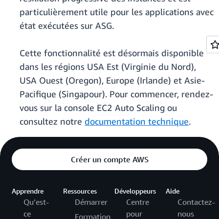
particulièrement utile pour les applications avec
état exécutées sur ASG.
Cette fonctionnalité est désormais disponible
dans les régions USA Est (Virginie du Nord),
USA Ouest (Oregon), Europe (Irlande) et Asie-
Pacifique (Singapour). Pour commencer, rendez-
vous sur la console EC2 Auto Scaling ou
consultez notre
documentation technique
.
Créer un compte AWS
Apprendre
Ressources
Développeurs
Aide
Qu’est-
Démarrer
Centre
Contactez-
ce
pour
nous
Formation