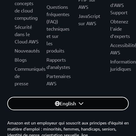
concepts
d’AWS
Questions
AWS
de cloud
Support
fréquentes
JavaScript
computing
(FAQ)
Obtenez
sur AWS
Sécurité
techniques
l’aide
dans le
et sur
d’experts
Cloud AWS
les
Accessibilit
Nouveautés
produits
AWS
Blogs
Rapports
Information
d'analystes
Communiqués
juridiques
de
Partenaires
presse
AWS
English
Amazon est un employeur qui souscrit aux principes d’équité en
matière d’emploi : minorités, femmes, handicaps, seniors,
identité de genre, orientation sexuelle, âge.