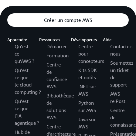
Créer un compte AWS
Apprendre
Ressources
Développeurs
Aide
Qu’est-
Démarrer
Centre
Contactez-
ce
pour
nous
Formation
qu’AWS ?
concepteurs
Soumettez
Centre
Qu’est-
Kits SDK
un ticket
de
ce que
et outils
de
confiance
le cloud
support
AWS
.NET sur
computing ?
AWS
AWS
Bibliothèque
Qu’est-
re:Post
de
Python
ce que
solutions
sur AWS
Centre
l’IA
AWS
de
Java sur
agentique ?
connaissanc
Centre
AWS
Hub de
d'architecture
Présentatio
PHP sur