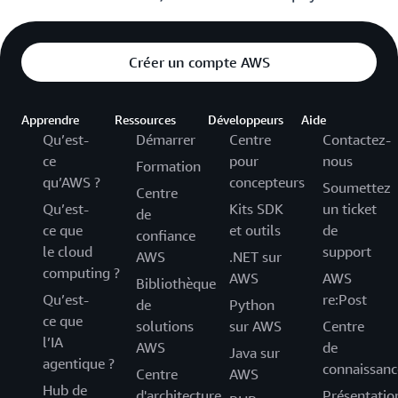
Créer un compte AWS
Apprendre
Ressources
Développeurs
Aide
Qu’est-
Démarrer
Centre
Contactez-
ce
pour
nous
Formation
qu’AWS ?
concepteurs
Soumettez
Centre
Qu’est-
Kits SDK
un ticket
de
ce que
et outils
de
confiance
le cloud
support
AWS
.NET sur
computing ?
AWS
AWS
Bibliothèque
Qu’est-
re:Post
de
Python
ce que
solutions
sur AWS
Centre
l’IA
AWS
de
Java sur
agentique ?
connaissanc
Centre
AWS
Hub de
d'architecture
Présentatio