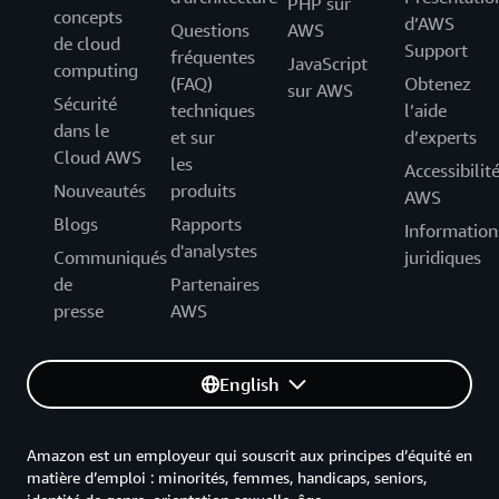
PHP sur
concepts
d’AWS
Questions
AWS
de cloud
Support
fréquentes
JavaScript
computing
(FAQ)
Obtenez
sur AWS
Sécurité
techniques
l’aide
dans le
et sur
d’experts
Cloud AWS
les
Accessibilit
Nouveautés
produits
AWS
Blogs
Rapports
Information
d'analystes
Communiqués
juridiques
de
Partenaires
presse
AWS
English
Amazon est un employeur qui souscrit aux principes d’équité en
matière d’emploi : minorités, femmes, handicaps, seniors,