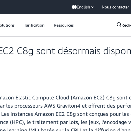
English
Nous contacter
olutions
Tarification
Ressources
Rech
EC2 C8g sont désormais disponi
 Amazon Elastic Compute Cloud (Amazon EC2) C8g sont 
par les processeurs AWS Graviton4 et offrent des perf
 Les instances Amazon EC2 C8g sont conçues pour les 
nce (HPC), le traitement par lots, les jeux, l’encodage v
ine learning (ML) basée sur le CPU et la diffusion d’an