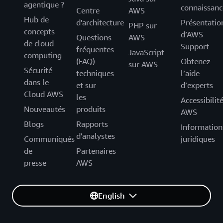
agentique ?
connaissanc
Centre
AWS
Hub de
d'architecture
Présentatio
PHP sur
concepts
d’AWS
Questions
AWS
de cloud
Support
fréquentes
JavaScript
computing
(FAQ)
Obtenez
sur AWS
Sécurité
techniques
l’aide
dans le
et sur
d’experts
Cloud AWS
les
Accessibilit
Nouveautés
produits
AWS
Blogs
Rapports
Information
d'analystes
Communiqués
juridiques
de
Partenaires
presse
AWS
English