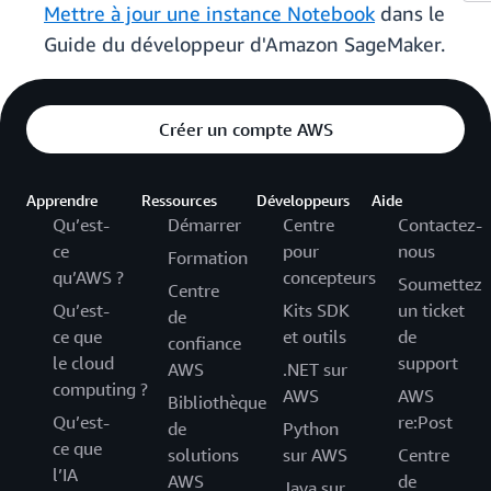
Mettre à jour une instance Notebook
dans le
Guide du développeur d'Amazon SageMaker.
Créer un compte AWS
Apprendre
Ressources
Développeurs
Aide
Qu’est-
Démarrer
Centre
Contactez-
ce
pour
nous
Formation
qu’AWS ?
concepteurs
Soumettez
Centre
Qu’est-
Kits SDK
un ticket
de
ce que
et outils
de
confiance
le cloud
support
AWS
.NET sur
computing ?
AWS
AWS
Bibliothèque
Qu’est-
re:Post
de
Python
ce que
solutions
sur AWS
Centre
l’IA
AWS
de
Java sur