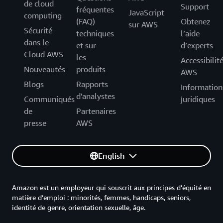
de cloud
Support
fréquentes
JavaScript
computing
(FAQ)
Obtenez
sur AWS
Sécurité
techniques
l’aide
dans le
et sur
d’experts
Cloud AWS
les
Accessibilit
Nouveautés
produits
AWS
Blogs
Rapports
Information
d'analystes
Communiqués
juridiques
de
Partenaires
presse
AWS
English
Amazon est un employeur qui souscrit aux principes d’équité en
matière d’emploi : minorités, femmes, handicaps, seniors,
identité de genre, orientation sexuelle, âge.