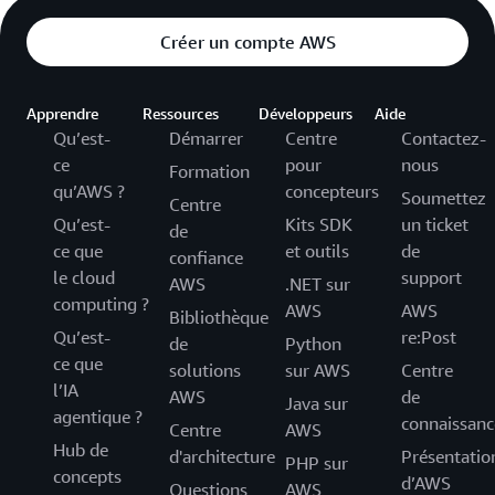
Créer un compte AWS
Apprendre
Ressources
Développeurs
Aide
Qu’est-
Démarrer
Centre
Contactez-
ce
pour
nous
Formation
qu’AWS ?
concepteurs
Soumettez
Centre
Qu’est-
Kits SDK
un ticket
de
ce que
et outils
de
confiance
le cloud
support
AWS
.NET sur
computing ?
AWS
AWS
Bibliothèque
Qu’est-
re:Post
de
Python
ce que
solutions
sur AWS
Centre
l’IA
AWS
de
Java sur
agentique ?
connaissanc
Centre
AWS
Hub de
d'architecture
Présentatio
PHP sur
concepts
d’AWS
Questions
AWS