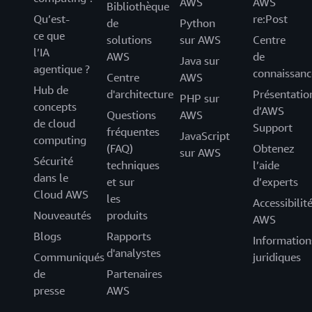
AWS
AWS
Bibliothèque
Qu’est-
re:Post
de
Python
ce que
solutions
sur AWS
Centre
l’IA
AWS
de
Java sur
agentique ?
connaissanc
Centre
AWS
Hub de
d'architecture
Présentatio
PHP sur
concepts
d’AWS
Questions
AWS
de cloud
Support
fréquentes
JavaScript
computing
(FAQ)
Obtenez
sur AWS
Sécurité
techniques
l’aide
dans le
et sur
d’experts
Cloud AWS
les
Accessibilit
Nouveautés
produits
AWS
Blogs
Rapports
Information
d'analystes
Communiqués
juridiques
de
Partenaires
presse
AWS