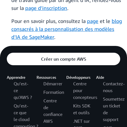
de travail guidé par un agent d'IA, rendez-vous
sur la
page d'inscription
.
Pour en savoir plus, consultez la
page
et le
blog
consacrés à la personnalisation des modèles
d'IA de SageMaker
.
Créer un compte AWS
Apprendre
Ressources
Développeurs
Aide
Qu’est-
Démarrer
Centre
Contactez-
ce
pour
nous
Formation
qu’AWS ?
concepteurs
Soumettez
Centre
Qu’est-
Kits SDK
un ticket
de
ce que
et outils
de
confiance
le cloud
support
AWS
.NET sur
computing ?