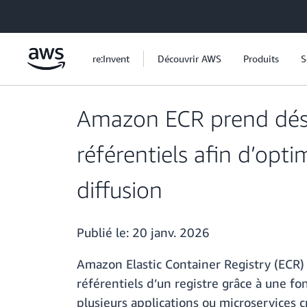
Passer au contenu principal
re:Invent
Découvrir AWS
Produits
S
Amazon ECR prend déso
référentiels afin d’opt
diffusion
Publié le:
20 janv. 2026
Amazon Elastic Container Registry (ECR
référentiels d’un registre grâce à une fo
plusieurs applications ou microservices 