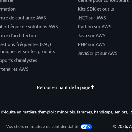
marrer
Centre pour concepteurs
rmation
Kits SDK et outils
ntre de confiance AWS
.NET sur AWS
bliothèque de solutions AWS
Python sur AWS
ntre d'architecture
Java sur AWS
estions fréquentes (FAQ)
PHP sur AWS
chniques et sur les produits
JavaScript sur AWS
pports d'analystes
rtenaires AWS
Retour en haut de la page
d’équité en matière d’emploi : minorités, femmes, handicaps, seniors, i
Vos choix en matière de confidentialité
© 2026, A