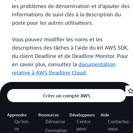
les problèmes de dénomination et d’ajouter des
informations de suivi clés à la description du
poste pour les autres utilisateurs.
Vous pouvez modifier les noms et les
descriptions des tâches à l’aide du kit AWS SDK,
du client Deadline et de Deadline Monitor. Pour
en savoir plus, consultez la
documentation
relative à AWS Deadline Cloud
.
Créer un compte AWS
Apprendre
Ressources
Développeurs
Aide
Qu’est-
Démarrer
Centre
Contactez-
ce
pour
nous
Formation