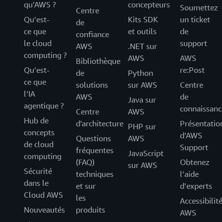
qu’AWS ?
concepteurs
Soumettez
Centre
Qu’est-
Kits SDK
un ticket
de
ce que
et outils
de
confiance
le cloud
support
AWS
.NET sur
computing ?
AWS
AWS
Bibliothèque
Qu’est-
re:Post
de
Python
ce que
solutions
sur AWS
Centre
l’IA
AWS
de
Java sur
agentique ?
connaissanc
Centre
AWS
Hub de
d'architecture
Présentatio
PHP sur
concepts
d’AWS
Questions
AWS
de cloud
Support
fréquentes
JavaScript
computing
(FAQ)
Obtenez
sur AWS
Sécurité
techniques
l’aide
dans le
et sur
d’experts
Cloud AWS
les
Accessibilit
Nouveautés
produits
AWS