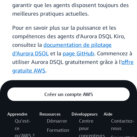
garantir que les agents disposent toujours des
meilleures pratiques actuelles.
Pour en savoir plus sur la puissance et les
compétences des agents d’Aurora DSQL Kiro,
consultez la
documentation de pilotage
d’Aurora DSQL
et la
page GitHub
. Commencez à
utiliser Aurora DSQL gratuitement grâce à l’
offre
gratuite AWS
.
Créer un compte AWS
Apprendre
Ressources
Développeurs
Aide
Qu’est-
Démarrer
Centre
Contactez-
ce
pour
nous
Formation
qu’AWS ?
concepteurs