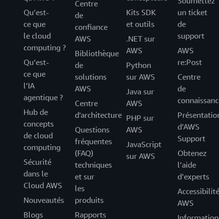
Soumettez
Centre
Qu’est-
Kits SDK
un ticket
de
ce que
et outils
de
confiance
le cloud
support
AWS
.NET sur
computing ?
AWS
AWS
Bibliothèque
Qu’est-
re:Post
de
Python
ce que
solutions
sur AWS
Centre
l’IA
AWS
de
Java sur
agentique ?
connaissanc
Centre
AWS
Hub de
d'architecture
Présentatio
PHP sur
concepts
d’AWS
Questions
AWS
de cloud
Support
fréquentes
JavaScript
computing
(FAQ)
Obtenez
sur AWS
Sécurité
techniques
l’aide
dans le
et sur
d’experts
Cloud AWS
les
Accessibilit
Nouveautés
produits
AWS
Blogs
Rapports
Information