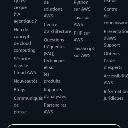
Qu’est-
re:Post
de
Python
ce que
solutions
sur AWS
Centre
l’IA
AWS
de
Java sur
agentique ?
connaissanc
Centre
AWS
Hub de
d'architecture
Présentatio
PHP sur
concepts
d’AWS
Questions
AWS
de cloud
Support
fréquentes
JavaScript
computing
(FAQ)
Obtenez
sur AWS
Sécurité
techniques
l’aide
dans le
et sur
d’experts
Cloud AWS
les
Accessibilit
Nouveautés
produits
AWS
Blogs
Rapports
Information
d'analystes
Communiqués
juridiques
de
Partenaires
presse
AWS