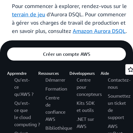
Pour commencer à explorer, rendez-vous sur le
terrain de jeu
d’Aurora DSQL. Pour commencer
à gérer vos charges de travail de production et
en savoir plus, consultez
Amazon Aurora DSQL
.
Créer un compte AWS
Apprendre
Ressources
Développeurs
Aide
Qu’est-
Démarrer
Centre
Contactez-
ce
pour
nous
Formation
qu’AWS ?
concepteurs
Soumettez
Centre
Qu’est-
Kits SDK
un ticket
de
ce que
et outils
de
confiance
le cloud
support
AWS
.NET sur
computing ?
AWS
AWS
Bibliothèque