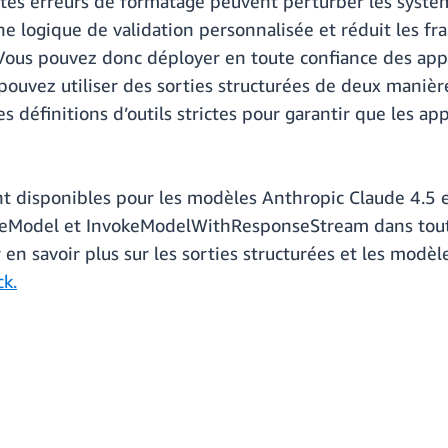
etites erreurs de formatage peuvent perturber les systè
une logique de validation personnalisée et réduit les f
ous pouvez donc déployer en toute confiance des appli
 pouvez utiliser des sorties structurées de deux manièr
s définitions d’outils strictes pour garantir que les a
nt disponibles pour les modèles Anthropic Claude 4.5 
okeModel et InvokeModelWithResponseStream dans tou
n savoir plus sur les sorties structurées et les modèle
k.