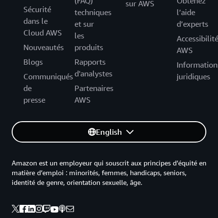
(FAQ)
Obtenez
sur AWS
Sécurité
techniques
l’aide
dans le
et sur
d’experts
Cloud AWS
les
Accessibilit
Nouveautés
produits
AWS
Blogs
Rapports
Information
d'analystes
Communiqués
juridiques
de
Partenaires
presse
AWS
English
Amazon est un employeur qui souscrit aux principes d’équité en
matière d’emploi : minorités, femmes, handicaps, seniors,
identité de genre, orientation sexuelle, âge.