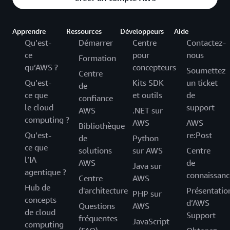
Apprendre
Ressources
Développeurs
Aide
Qu’est-
Démarrer
Centre
Contactez-
ce
pour
nous
Formation
qu’AWS ?
concepteurs
Soumettez
Centre
Qu’est-
Kits SDK
un ticket
de
ce que
et outils
de
confiance
le cloud
support
AWS
.NET sur
computing ?
AWS
AWS
Bibliothèque
Qu’est-
re:Post
de
Python
ce que
solutions
sur AWS
Centre
l’IA
AWS
de
Java sur
agentique ?
connaissanc
Centre
AWS
Hub de
d'architecture
Présentatio
PHP sur
concepts
d’AWS
Questions
AWS
de cloud
Support
fréquentes
JavaScript
computing