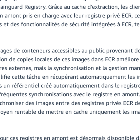
hainguard Registry. Grâce au cache d’extraction, les c
n amont pris en charge avec leur registre privé ECR, ce
 et des fonctionnalités de sécurité intégrées à ECR, tel
mages de conteneurs accessibles au public provenant de
tion de copies locales de ces images dans ECR amélior
tres externes, mais la synchronisation et la gestion m
plifie cette tâche en récupérant automatiquement les 
ns un référentiel créé automatiquement dans le registr
fréquentes synchronisations avec le registre en amont. 
chroniser des images entre des registres privés ECR d
oyen rentable de mettre en cache uniquement les image
 pour ces registres en amont est désormais disponible