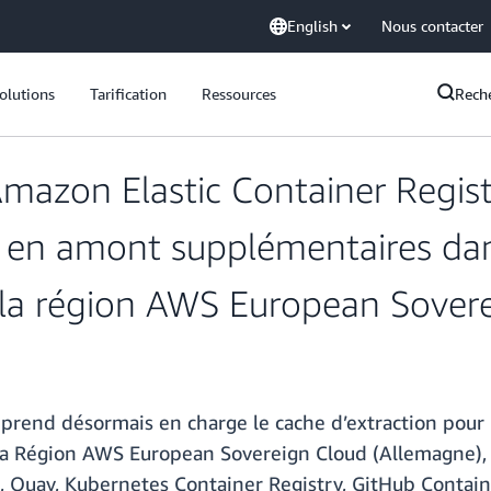
English
Nous contacter
olutions
Tarification
Ressources
Rech
’Amazon Elastic Container Regis
s en amont supplémentaires da
 la région AWS European Sover
 prend désormais en charge le cache d’extraction pour
la Région AWS European Sovereign Cloud (Allemagne), 
, Quay, Kubernetes Container Registry, GitHub Contain