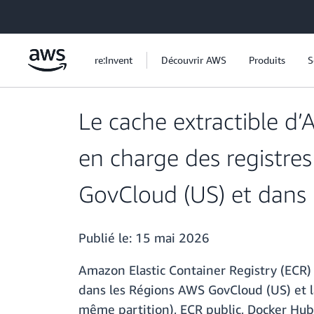
Passer au contenu principal
re:Invent
Découvrir AWS
Produits
S
Le cache extractible d
en charge des registre
GovCloud (US) et dans
Publié le:
15 mai 2026
Amazon Elastic Container Registry (ECR)
dans les Régions AWS GovCloud (US) et 
même partition), ECR public, Docker Hub