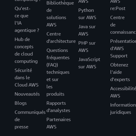
AWS
AWS
Bibliothèque
Qu’est-
re:Post
de
Python
ce que
solutions
sur AWS
Centre
l’IA
AWS
de
Java sur
agentique ?
connaissanc
Centre
AWS
Hub de
d'architecture
Présentatio
PHP sur
concepts
d’AWS
Questions
AWS
de cloud
Support
fréquentes
JavaScript
computing
(FAQ)
Obtenez
sur AWS
Sécurité
techniques
l’aide
dans le
et sur
d’experts
Cloud AWS
les
Accessibilit
Nouveautés
produits
AWS
Blogs
Rapports
Information
d'analystes
Communiqués
juridiques
de
Partenaires
presse
AWS