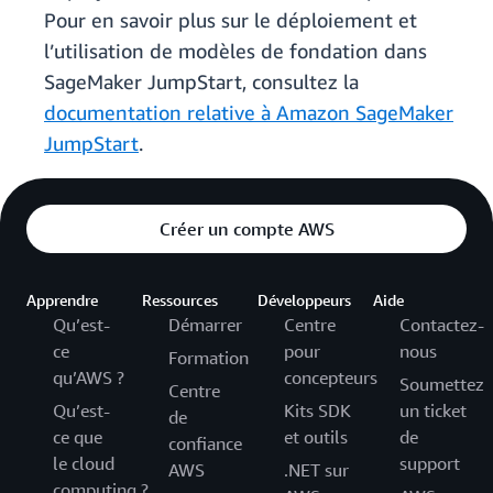
Pour en savoir plus sur le déploiement et
l’utilisation de modèles de fondation dans
SageMaker JumpStart, consultez la
documentation relative à Amazon SageMaker
JumpStart
.
Créer un compte AWS
Apprendre
Ressources
Développeurs
Aide
Qu’est-
Démarrer
Centre
Contactez-
ce
pour
nous
Formation
qu’AWS ?
concepteurs
Soumettez
Centre
Qu’est-
Kits SDK
un ticket
de
ce que
et outils
de
confiance
le cloud
support
AWS
.NET sur
computing ?