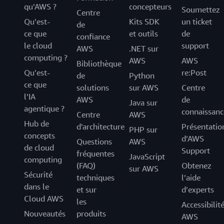
qu’AWS ?
concepteurs
Soumettez
Centre
Qu’est-
Kits SDK
un ticket
de
ce que
et outils
de
confiance
le cloud
support
AWS
.NET sur
computing ?
AWS
AWS
Bibliothèque
Qu’est-
re:Post
de
Python
ce que
solutions
sur AWS
Centre
l’IA
AWS
de
Java sur
agentique ?
connaissanc
Centre
AWS
Hub de
d'architecture
Présentatio
PHP sur
concepts
d’AWS
Questions
AWS
de cloud
Support
fréquentes
JavaScript
computing
(FAQ)
Obtenez
sur AWS
Sécurité
techniques
l’aide
dans le
et sur
d’experts
Cloud AWS
les
Accessibilit
Nouveautés
produits
AWS