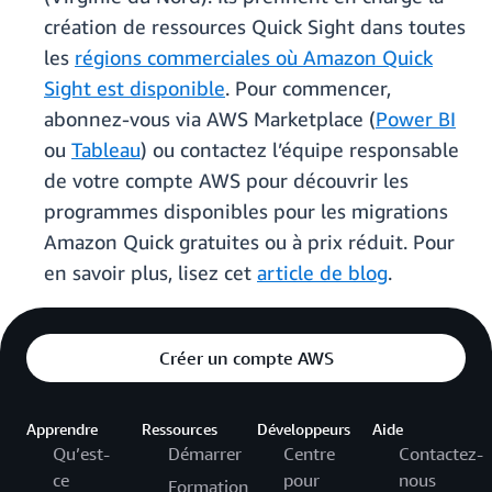
création de ressources Quick Sight dans toutes
les
régions commerciales où Amazon Quick
Sight est disponible
. Pour commencer,
abonnez-vous via AWS Marketplace (
Power BI
ou
Tableau
) ou contactez l’équipe responsable
de votre compte AWS pour découvrir les
programmes disponibles pour les migrations
Amazon Quick gratuites ou à prix réduit. Pour
en savoir plus, lisez cet
article de blog
.
Créer un compte AWS
Apprendre
Ressources
Développeurs
Aide
Qu’est-
Démarrer
Centre
Contactez-
ce
pour
nous
Formation