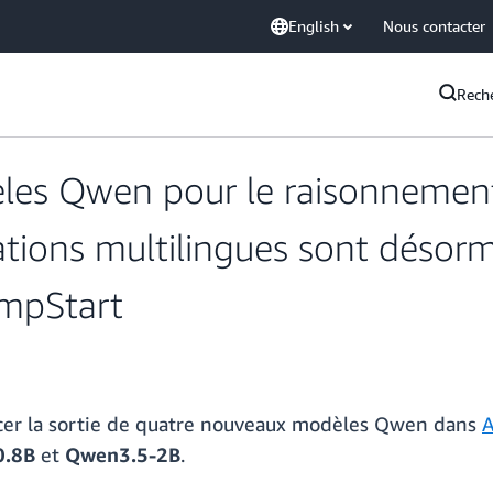
English
Nous contacter
Rech
es Qwen pour le raisonnement
ations multilingues sont désor
mpStart
cer la sortie de quatre nouveaux modèles Qwen dans
A
0.8B
et
Qwen3.5-2B
.