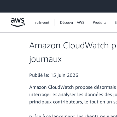
Passer au contenu principal
re:Invent
Découvrir AWS
Produits
S
Amazon CloudWatch pré
journaux
Publié le:
15 juin 2026
Amazon CloudWatch propose désormais Log
interroger et analyser les données des jo
principaux contributeurs, le tout en un s
Grâce à ce lancement, les clients peuvent