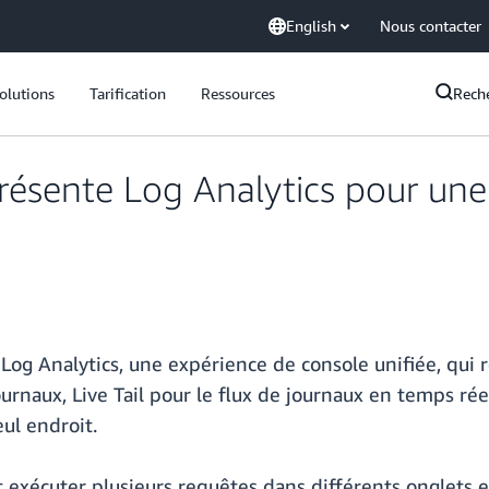
English
Nous contacter
olutions
Tarification
Ressources
Rech
sente Log Analytics pour une 
 Analytics, une expérience de console unifiée, qui r
urnaux, Live Tail pour le flux de journaux en temps réel
eul endroit.
 exécuter plusieurs requêtes dans différents onglets et 