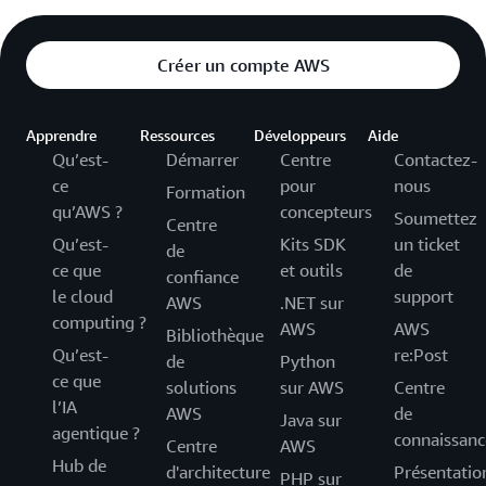
Créer un compte AWS
Apprendre
Ressources
Développeurs
Aide
Qu’est-
Démarrer
Centre
Contactez-
ce
pour
nous
Formation
qu’AWS ?
concepteurs
Soumettez
Centre
Qu’est-
Kits SDK
un ticket
de
ce que
et outils
de
confiance
le cloud
support
AWS
.NET sur
computing ?
AWS
AWS
Bibliothèque
Qu’est-
re:Post
de
Python
ce que
solutions
sur AWS
Centre
l’IA
AWS
de
Java sur
agentique ?
connaissanc
Centre
AWS
Hub de
d'architecture
Présentatio
PHP sur