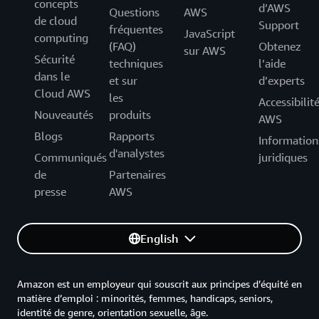
concepts
d’AWS
Questions
AWS
de cloud
Support
fréquentes
JavaScript
computing
(FAQ)
Obtenez
sur AWS
Sécurité
techniques
l’aide
dans le
et sur
d’experts
Cloud AWS
les
Accessibilit
Nouveautés
produits
AWS
Blogs
Rapports
Information
d'analystes
Communiqués
juridiques
de
Partenaires
presse
AWS
English
Amazon est un employeur qui souscrit aux principes d’équité en
matière d’emploi : minorités, femmes, handicaps, seniors,
identité de genre, orientation sexuelle, âge.