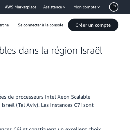
AWS Marketplace
Assistance
Mon compte
Créer un compte
erche
Se connecter à la console
es dans la région Israël
es de processeurs Intel Xeon Scalable
sraël (Tel Aviv). Les instances C7i sont
ances C6i et constituent un excellent choix