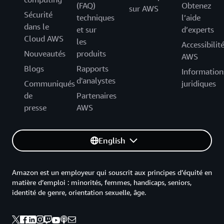
(FAQ)
Obtenez
sur AWS
Sécurité
techniques
l’aide
dans le
et sur
d’experts
Cloud AWS
les
Accessibilit
Nouveautés
produits
AWS
Blogs
Rapports
Information
d'analystes
Communiqués
juridiques
de
Partenaires
presse
AWS
English
Amazon est un employeur qui souscrit aux principes d’équité en
matière d’emploi : minorités, femmes, handicaps, seniors,
identité de genre, orientation sexuelle, âge.