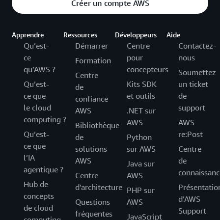
Créer un compte AWS
Apprendre
Ressources
Développeurs
Aide
Qu’est-
Démarrer
Centre
Contactez-
ce
pour
nous
Formation
qu’AWS ?
concepteurs
Soumettez
Centre
Qu’est-
Kits SDK
un ticket
de
ce que
et outils
de
confiance
le cloud
support
AWS
.NET sur
computing ?
AWS
AWS
Bibliothèque
Qu’est-
re:Post
de
Python
ce que
solutions
sur AWS
Centre
l’IA
AWS
de
Java sur
agentique ?
connaissanc
Centre
AWS
Hub de
d'architecture
Présentatio
PHP sur
concepts
d’AWS
Questions
AWS
de cloud
Support
fréquentes
JavaScript
computing