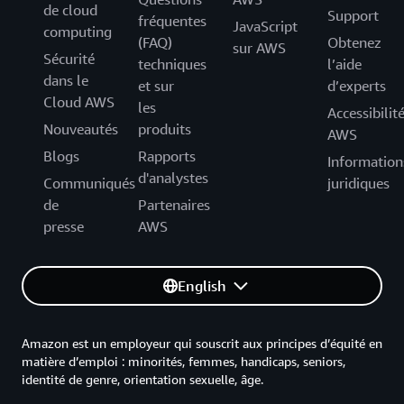
de cloud
Support
fréquentes
JavaScript
computing
(FAQ)
Obtenez
sur AWS
Sécurité
techniques
l’aide
dans le
et sur
d’experts
Cloud AWS
les
Accessibilit
Nouveautés
produits
AWS
Blogs
Rapports
Information
d'analystes
Communiqués
juridiques
de
Partenaires
presse
AWS
English
Amazon est un employeur qui souscrit aux principes d’équité en
matière d’emploi : minorités, femmes, handicaps, seniors,
identité de genre, orientation sexuelle, âge.