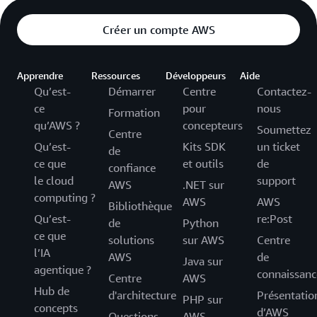
Créer un compte AWS
Apprendre
Ressources
Développeurs
Aide
Qu’est-
Démarrer
Centre
Contactez-
ce
pour
nous
Formation
qu’AWS ?
concepteurs
Soumettez
Centre
Qu’est-
Kits SDK
un ticket
de
ce que
et outils
de
confiance
le cloud
support
AWS
.NET sur
computing ?
AWS
AWS
Bibliothèque
Qu’est-
re:Post
de
Python
ce que
solutions
sur AWS
Centre
l’IA
AWS
de
Java sur
agentique ?
connaissanc
Centre
AWS
Hub de
d'architecture
Présentatio
PHP sur
concepts
d’AWS
Questions
AWS