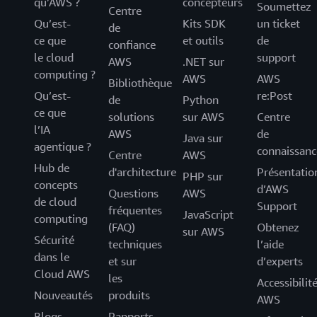
qu’AWS ?
concepteurs
Soumettez
Centre
Qu’est-
Kits SDK
un ticket
de
ce que
et outils
de
confiance
le cloud
support
AWS
.NET sur
computing ?
AWS
AWS
Bibliothèque
Qu’est-
re:Post
de
Python
ce que
solutions
sur AWS
Centre
l’IA
AWS
de
Java sur
agentique ?
connaissanc
Centre
AWS
Hub de
d'architecture
Présentatio
PHP sur
concepts
d’AWS
Questions
AWS
de cloud
Support
fréquentes
JavaScript
computing
(FAQ)
Obtenez
sur AWS
Sécurité
techniques
l’aide
dans le
et sur
d’experts
Cloud AWS
les
Accessibilit
Nouveautés
produits
AWS
Blogs
Rapports