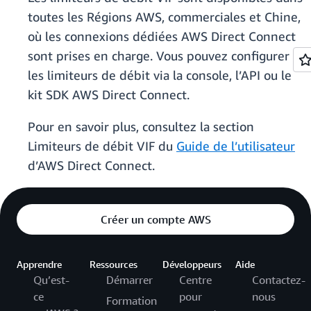
toutes les Régions AWS, commerciales et Chine,
où les connexions dédiées AWS Direct Connect
sont prises en charge. Vous pouvez configurer
les limiteurs de débit via la console, l’API ou le
kit SDK AWS Direct Connect.
Pour en savoir plus, consultez la section
Limiteurs de débit VIF du
Guide de l’utilisateur
d’AWS Direct Connect.
Créer un compte AWS
Apprendre
Ressources
Développeurs
Aide
Qu’est-
Démarrer
Centre
Contactez-
ce
pour
nous
Formation